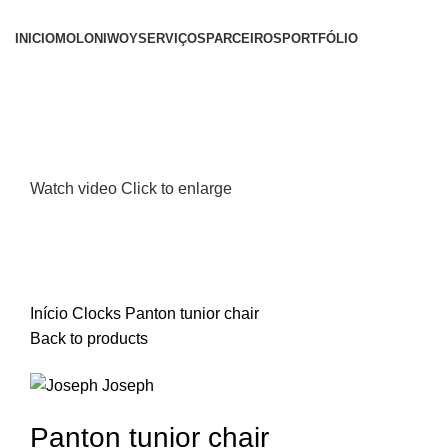
INICIO
MOLONI
WOY
SERVIÇOS
PARCEIROS
PORTFÓLIO
Watch video
Click to enlarge
Início
Clocks
Panton tunior chair
Back to products
Panton tunior chair