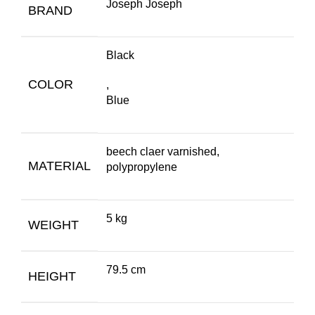
Joseph Joseph
BRAND
Black
COLOR
,
Blue
beech claer varnished,
MATERIAL
polypropylene
5 kg
WEIGHT
79.5 cm
HEIGHT