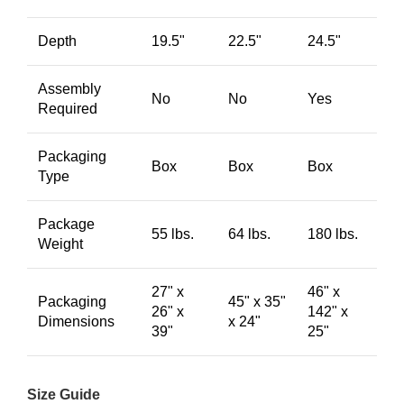
Depth
19.5"
22.5"
24.5"
Assembly
No
No
Yes
Required
Packaging
Box
Box
Box
Type
Package
55 lbs.
64 lbs.
180 lbs.
Weight
27" x
46" x
Packaging
45" x 35"
26" x
142" x
Dimensions
x 24"
39"
25"
Size Guide