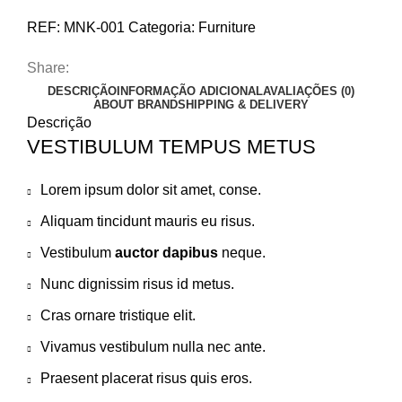
REF:
MNK-001
Categoria:
Furniture
Share:
DESCRIÇÃO
INFORMAÇÃO ADICIONAL
AVALIAÇÕES (0)
ABOUT BRAND
SHIPPING & DELIVERY
Descrição
VESTIBULUM TEMPUS METUS
Lorem ipsum dolor sit amet, conse.
Aliquam tincidunt mauris eu risus.
Vestibulum
auctor dapibus
neque.
Nunc dignissim risus id metus.
Cras ornare tristique elit.
Vivamus vestibulum nulla nec ante.
Praesent placerat risus quis eros.