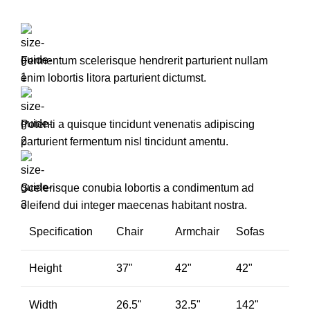
Fermentum scelerisque hendrerit parturient nullam
enim lobortis litora parturient dictumst.
Potenti a quisque tincidunt venenatis adipiscing
parturient fermentum nisl tincidunt
amentu
.
Scelerisque conubia lobortis a condimentum ad
eleifend dui integer maecenas habitant nostra.
Specification
Chair
Armchair
Sofas
Height
37"
42"
42"
Width
26.5"
32.5"
142"