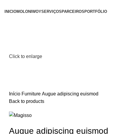
INICIO
MOLONI
WOY
SERVIÇOS
PARCEIROS
PORTFÓLIO
Click to enlarge
Início
Furniture
Augue adipiscing euismod
Back to products
Augue adipiscing euismod