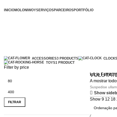
INICIO
MOLONI
WOY
SERVIÇOS
PARCEIROS
PORTFÓLIO
Furniture
Categories
ACCESSORIES
3 PRODUCTS
CLOCK
TOYS
1 PRODUCT
Filter by price
VULUTAT
Início
Furnitur
A mostrar todo
Suspedise ullamc
Show sideb
SHOP NOW
Show
9
12
18
FILTRAR