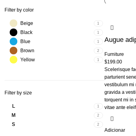
Filter by color
Beige
1
Black
1
Augue adi
Blue
1
Brown
2
Furniture
Yellow
1
$
199.00
Scelerisque fa
parturient sene
vestibulum mi n
gravida a vest
Filter by size
torquent mi in 
L
1
vitae ante elei
M
2
S
2
Adicionar