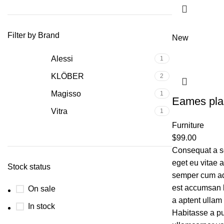
Filter by Brand
New
Alessi
1
KLÖBER
2
Magisso
1
Eames plas
Vitra
1
Furniture
$
99.00
Consequat a sc
eget eu vitae 
Stock status
semper cum adi
est accumsan 
On sale
a aptent ulla
In stock
Habitasse a pu