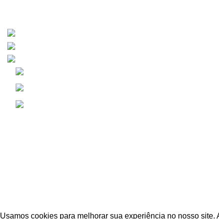
Leiria - Portugal
+351 910 492 572
geral@woybiz.com
Informação Legal
Política de Cookies
Politica de Privacidade
Livro de Reclamações
WOY
Copyright © 2024-De
Usamos cookies para melhorar sua experiência no nosso site. 