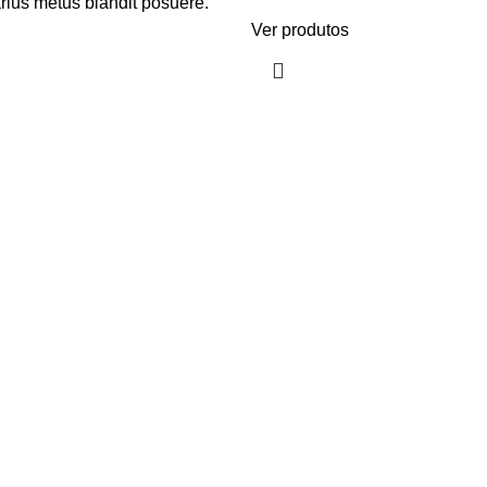
rius metus blandit posuere.
Ver produtos