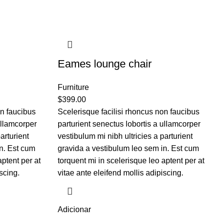
Eames lounge chair
Furniture
$
399.00
on faucibus
Scelerisque facilisi rhoncus non faucibus
ullamcorper
parturient senectus lobortis a ullamcorper
arturient
vestibulum mi nibh ultricies a parturient
n. Est cum
gravida a vestibulum leo sem in. Est cum
aptent per at
torquent mi in scelerisque leo aptent per at
scing.
vitae ante eleifend mollis adipiscing.
Adicionar