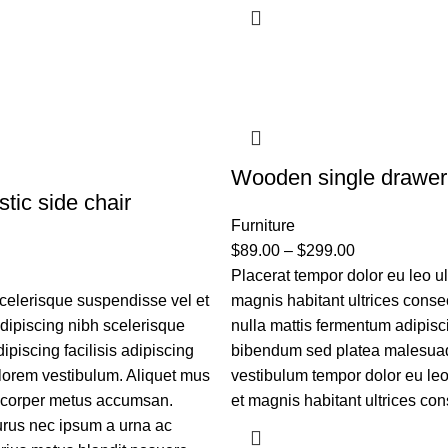
Wooden single drawer
tic side chair
Furniture
$
89.00
–
$
299.00
Placerat tempor dolor eu leo u
elerisque suspendisse vel et
magnis habitant ultrices conse
adipiscing nibh scelerisque
nulla mattis fermentum adipisc
piscing facilisis adipiscing
bibendum sed platea malesua
lorem vestibulum. Aliquet mus
vestibulum tempor dolor eu le
m corper metus accumsan.
et magnis habitant ultrices con
rus nec ipsum a urna ac