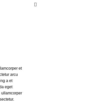
llamcorper et
ctetur arcu
ing a et
da eget
o ullamcorper
sectetur.