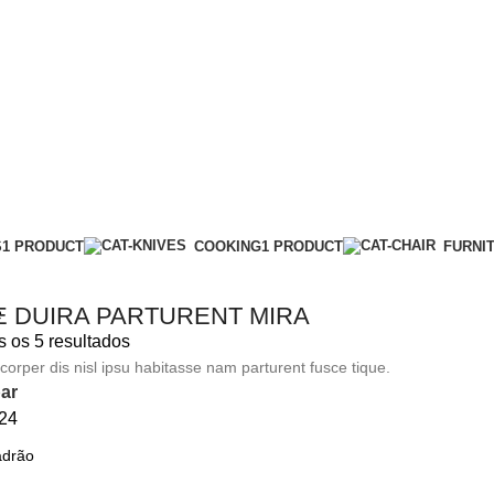
S
1 PRODUCT
COOKING
1 PRODUCT
FURNI
E DUIRA PARTURENT MIRA
e
s os 5 resultados
orper dis nisl ipsu habitasse nam parturent fusce tique.
ar
24