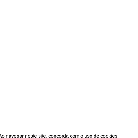
senvolvido por
WOY
- Marketing Digital, Desenvolvimento WE
Ao navegar neste site, concorda com o uso de cookies.