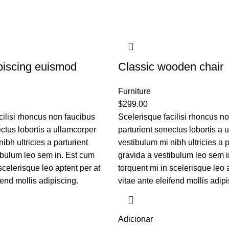
piscing euismod
Classic wooden chair
Furniture
$
299.00
cilisi rhoncus non faucibus
Scelerisque facilisi rhoncus n
ctus lobortis a ullamcorper
parturient senectus lobortis a 
ibh ultricies a parturient
vestibulum mi nibh ultricies a p
ibulum leo sem in. Est cum
gravida a vestibulum leo sem i
scelerisque leo aptent per at
torquent mi in scelerisque leo 
fend mollis adipiscing.
vitae ante eleifend mollis adipi
Adicionar