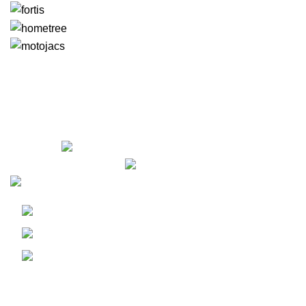
Leiria - Portugal
+351 910 492 572
geral@woybiz.com
Informação Legal